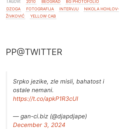
2010
BEOGRAD
BG PHOTOFOLIO
DZOGA
FOTOGRAFIJA
INTERVJU
NIKOLA HOHLOV-
ŽIVKOVIĆ
YELLOW CAB
PP@TWITTER
Srpko jezike, zle misli, bahatost i
ostale nemani.
https://t.co/apkP1R3cUI
— gan-ci.biz (@djapdjape)
December 3, 2024