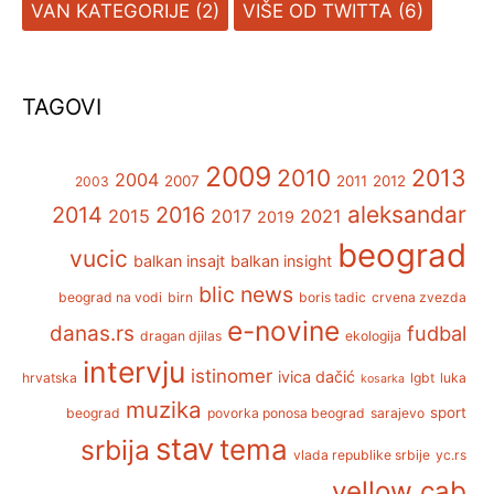
VAN KATEGORIJE
(2)
VIŠE OD TWITTA
(6)
TAGOVI
2009
2013
2010
2004
2007
2011
2012
2003
aleksandar
2014
2016
2015
2017
2021
2019
beograd
vucic
balkan insajt
balkan insight
blic news
beograd na vodi
birn
boris tadic
crvena zvezda
e-novine
danas.rs
fudbal
dragan djilas
ekologija
intervju
istinomer
ivica dačić
hrvatska
lgbt
luka
kosarka
muzika
sport
beograd
povorka ponosa beograd
sarajevo
stav
tema
srbija
vlada republike srbije
yc.rs
yellow cab