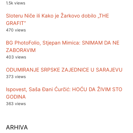
1.5k views
Sloteru Niče ili Kako je Žarkovo dobilo „THE
GRAFIT”
470 views
BG PhotoFolio, Stjepan Mimica: SNIMAM DA NE
ZABORAVIM
403 views
ODUMIRANJE SRPSKE ZAJEDNICE U SARAJEVU
373 views
Ispovest, Saša Đani Ćurčić: HOĆU DA ŽIVIM STO
GODINA
363 views
ARHIVA