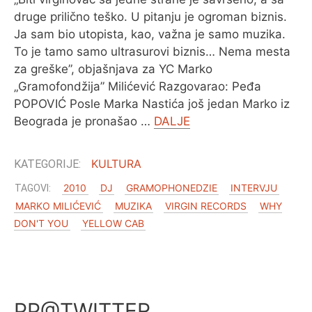
druge prilično teško. U pitanju je ogroman biznis.
Ja sam bio utopista, kao, važna je samo muzika.
To je tamo samo ultrasurovi biznis… Nema mesta
za greške”, objašnjava za YC Marko
„Gramofondžija” Milićević Razgovarao: Peđa
POPOVIĆ Posle Marka Nastića još jedan Marko iz
Beograda je pronašao …
DALJE
KULTURA
2010
DJ
GRAMOPHONEDZIE
INTERVJU
MARKO MILIĆEVIĆ
MUZIKA
VIRGIN RECORDS
WHY
DON'T YOU
YELLOW CAB
PP@TWITTER