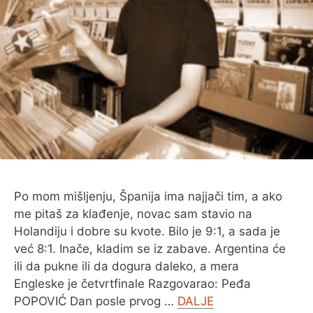
O MENI
Po mom mišljenju, Španija ima najjači tim, a ako
me pitaš za klađenje, novac sam stavio na
Holandiju i dobre su kvote. Bilo je 9:1, a sada je
već 8:1. Inače, kladim se iz zabave. Argentina će
ili da pukne ili da dogura daleko, a mera
Engleske je četvrtfinale Razgovarao: Peđa
POPOVIĆ Dan posle prvog …
DALJE