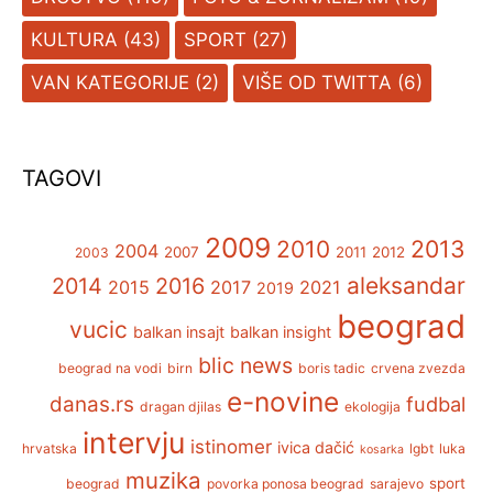
KULTURA
(43)
SPORT
(27)
VAN KATEGORIJE
(2)
VIŠE OD TWITTA
(6)
TAGOVI
2009
2013
2010
2004
2007
2011
2012
2003
aleksandar
2014
2016
2015
2017
2021
2019
beograd
vucic
balkan insajt
balkan insight
blic news
beograd na vodi
birn
boris tadic
crvena zvezda
e-novine
danas.rs
fudbal
dragan djilas
ekologija
intervju
istinomer
ivica dačić
hrvatska
lgbt
luka
kosarka
muzika
sport
beograd
povorka ponosa beograd
sarajevo