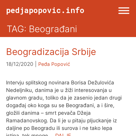
Skip
pedjapopovic.info
to
content
TAG: Beograđani
Menu
NASLOVNA
Beogradizacija Srbije
DRUŠTVO
18/12/2020
Peđa Popović
KULTURA
Intervju splitskog novinara Borisa Dežulovića
Nedeljniku, danima je u žiži interesovanja u
SPORT
glavnom gradu, toliko da je zasenio jedan drugi
događaj oko koga su se Beograđani, a i šire,
gložili danima – smrt pevača Džeja
VIŠE OD TWITA
Ramadanovskog. Da li je u pitaju pljuckanje iz
daljine po Beogradu ili surova i ne tako lepa
FOTO & ŽURNALIZAM
istina, tek mnoge …
DALJE