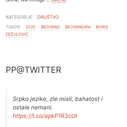
DRUŠTVO
O MENI
2020
BEOGRAD
BEOGRAĐANI
BORIS
DEŽULOVIĆ
PP@TWITTER
Srpko jezike, zle misli, bahatost i
ostale nemani.
https://t.co/apkP1R3cUI