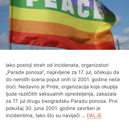
Iako postoji strah od incidenata, organizatori
„Parade ponosa“, najavljene za 17. jul, očekuju da
do nemilih scena poput onih iz 2001. godine neće
doći. Nedavno je Pride, organizacija koja okuplja
ljude različitih seksualnih opredeljenja, zakazala
za 17. jul drugu beogradsku Paradu ponosa. Prvi
pokušaj 30. juna 2001. godine završen je
incidentima, tako što su navijači …
DALJE