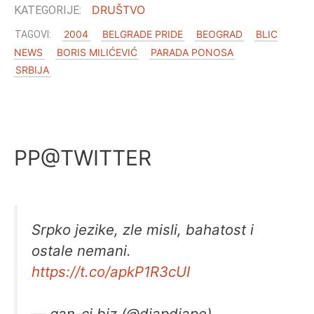
DRUŠTVO
2004
BELGRADE PRIDE
BEOGRAD
BLIC
NEWS
BORIS MILIĆEVIĆ
PARADA PONOSA
SRBIJA
PP@TWITTER
Srpko jezike, zle misli, bahatost i
ostale nemani.
https://t.co/apkP1R3cUI
— gan-ci.biz (@djapdjape)