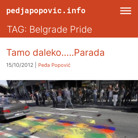
Skip
pedjapopovic.info
to
content
TAG: Belgrade Pride
Menu
NASLOVNA
Tamo daleko…..Parada
DRUŠTVO
15/10/2012
Peđa Popović
KULTURA
SPORT
VIŠE OD TWITA
FOTO & ŽURNALIZAM