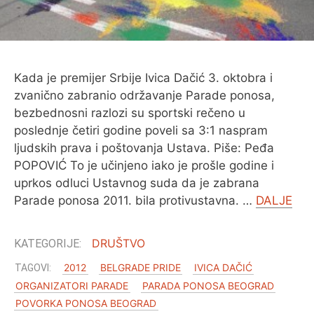
O MENI
Kada je premijer Srbije Ivica Dačić 3. oktobra i
zvanično zabranio održavanje Parade ponosa,
bezbednosni razlozi su sportski rečeno u
poslednje četiri godine poveli sa 3:1 naspram
ljudskih prava i poštovanja Ustava. Piše: Peđa
POPOVIĆ To je učinjeno iako je prošle godine i
uprkos odluci Ustavnog suda da je zabrana
Parade ponosa 2011. bila protivustavna. …
DALJE
DRUŠTVO
2012
BELGRADE PRIDE
IVICA DAČIĆ
ORGANIZATORI PARADE
PARADA PONOSA BEOGRAD
POVORKA PONOSA BEOGRAD