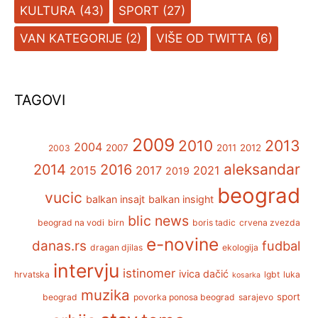
KULTURA
(43)
SPORT
(27)
VAN KATEGORIJE
(2)
VIŠE OD TWITTA
(6)
TAGOVI
2009
2013
2010
2004
2007
2011
2012
2003
aleksandar
2014
2016
2015
2017
2021
2019
beograd
vucic
balkan insajt
balkan insight
blic news
beograd na vodi
birn
boris tadic
crvena zvezda
e-novine
danas.rs
fudbal
dragan djilas
ekologija
intervju
istinomer
ivica dačić
hrvatska
lgbt
luka
kosarka
muzika
sport
beograd
povorka ponosa beograd
sarajevo