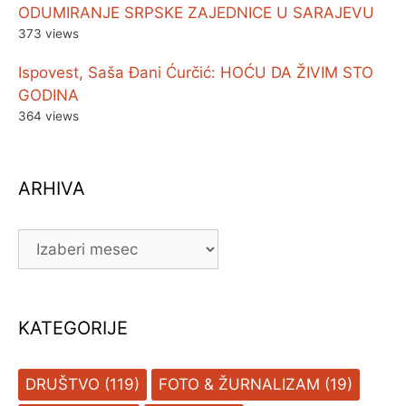
ODUMIRANJE SRPSKE ZAJEDNICE U SARAJEVU
373 views
Ispovest, Saša Đani Ćurčić: HOĆU DA ŽIVIM STO
GODINA
364 views
ARHIVA
ARHIVA
KATEGORIJE
DRUŠTVO
(119)
FOTO & ŽURNALIZAM
(19)